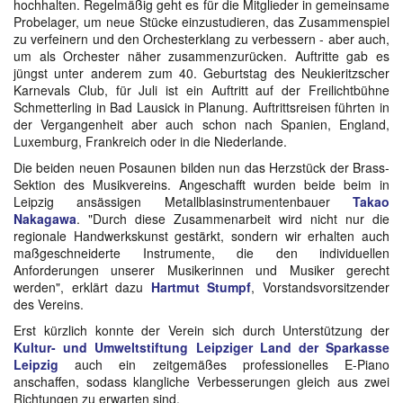
hochhalten. Regelmäßig geht es für die Mitglieder in gemeinsame
Probelager, um neue Stücke einzustudieren, das Zusammenspiel
zu verfeinern und den Orchesterklang zu verbessern - aber auch,
um als Orchester näher zusammenzurücken. Auftritte gab es
jüngst unter anderem zum 40. Geburtstag des Neukieritzscher
Karnevals Club, für Juli ist ein Auftritt auf der Freilichtbühne
Schmetterling in Bad Lausick in Planung. Auftrittsreisen führten in
der Vergangenheit aber auch schon nach Spanien, England,
Luxemburg, Frankreich oder in die Niederlande.
Die beiden neuen Posaunen bilden nun das Herzstück der Brass-
Sektion des Musikvereins. Angeschafft wurden beide beim in
Leipzig ansässigen Metallblasinstrumentenbauer
Takao
Nakagawa
. "Durch diese Zusammenarbeit wird nicht nur die
regionale Handwerkskunst gestärkt, sondern wir erhalten auch
maßgeschneiderte Instrumente, die den individuellen
Anforderungen unserer Musikerinnen und Musiker gerecht
werden", erklärt dazu
Hartmut Stumpf
, Vorstandsvorsitzender
des Vereins.
Erst kürzlich konnte der Verein sich durch Unterstützung der
Kultur- und Umweltstiftung Leipziger Land der Sparkasse
Leipzig
auch ein zeitgemäßes professionelles E-Piano
anschaffen, sodass klangliche Verbesserungen gleich aus zwei
Richtungen zu erwarten sind.