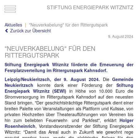
STIFTUNG ENERGIEPARK WITZNITZ
Toggle
navigation
Aktuelles
"Neuverkabelung" für den Rittergutspark
Zurück zur Übersicht
9. August 2024
"NEUVERKABELUNG" FÜR DEN
RITTERGUTSPARK
Stiftung Energiepark Witznitz förderte die Erneuerung der
Festplatzverteilung im Rittergutspark Kahnsdorf.
Leipzig/Neukieritzsch, der 9. August 2024.
Die
Gemeinde
Neukieritzsch
konnte dank einer Förderung der
Stiftung
Energiepark Witznitz (SEWI)
in Höhe von 10.000 Euro die
Stromversorgung im Rittergutspark Kahnsdorf auf den neuesten
Stand bringen. "Der geschichtsträchtige Rittergutspark dient einer
breiten Palette von Veranstaltungen als Plattform und Kulisse, von
privaten Hochzeiten über Theateraufführungen von Vereinen bis
hin zum beliebten Feuerwehr- und Parkfest", erklärt
Holger
Rosenheinrich
, Vorstandsvorsitzender der Stiftung Energiepark
Witznitz: "Damit das Areal auch in Zukunft wie gewohnt rege
genutzt werden kann, wurde die elektrische Anlage für den