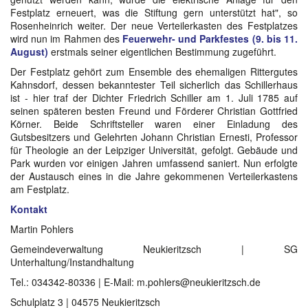
Festplatz erneuert, was die Stiftung gern unterstützt hat", so
Rosenheinrich weiter. Der neue Verteilerkasten des Festplatzes
wird nun im Rahmen des
Feuerwehr- und Parkfestes (9. bis 11.
August)
erstmals seiner eigentlichen Bestimmung zugeführt.
Der Festplatz gehört zum Ensemble des ehemaligen Rittergutes
Kahnsdorf, dessen bekanntester Teil sicherlich das Schillerhaus
ist - hier traf der Dichter Friedrich Schiller am 1. Juli 1785 auf
seinen späteren besten Freund und Förderer Christian Gottfried
Körner. Beide Schriftsteller waren einer Einladung des
Gutsbesitzers und Gelehrten Johann Christian Ernesti, Professor
für Theologie an der Leipziger Universität, gefolgt. Gebäude und
Park wurden vor einigen Jahren umfassend saniert. Nun erfolgte
der Austausch eines in die Jahre gekommenen Verteilerkastens
am Festplatz.
Kontakt
Martin Pohlers
Gemeindeverwaltung Neukieritzsch | SG
Unterhaltung/Instandhaltung
Tel.: 034342-80336 | E-Mail: m.pohlers@neukieritzsch.de
Schulplatz 3 | 04575 Neukieritzsch