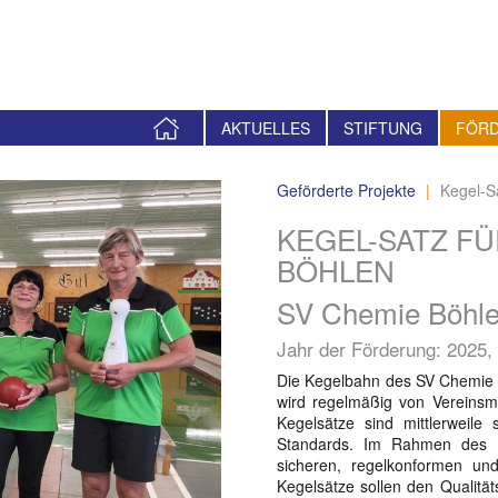
STARTSEITE
AKTUELLES
STIFTUNG
FÖR
Geförderte Projekte
Kegel-S
KEGEL-SATZ F
BÖHLEN
SV Chemie Böhlen
Jahr der Förderung: 2025
Die Kegelbahn des SV Chemie Bö
wird regelmäßig von Vereinsm
Kegelsätze sind mittlerweile
Standards. Im Rahmen des Pr
sicheren, regelkonformen un
Kegelsätze sollen den Qualitä