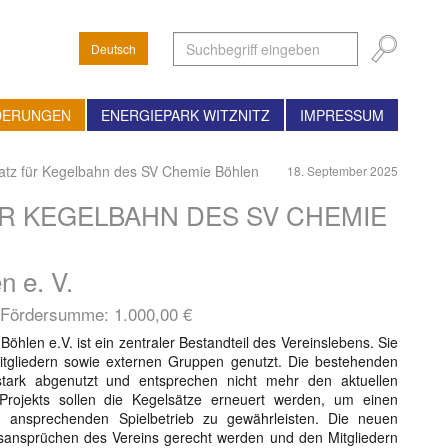
Deutsch
DERUNGEN
ENERGIEPARK WITZNITZ
IMPRESSUM
atz für Kegelbahn des SV Chemie Böhlen
18. September 2025
ÜR KEGELBAHN DES SV CHEMIE
 e. V.
, Fördersumme:
1.000,00 €
hlen e.V. ist ein zentraler Bestandteil des Vereinslebens. Sie
itgliedern sowie externen Gruppen genutzt. Die bestehenden
 stark abgenutzt und entsprechen nicht mehr den aktuellen
ojekts sollen die Kegelsätze erneuert werden, um einen
d ansprechenden Spielbetrieb zu gewährleisten. Die neuen
tsansprüchen des Vereins gerecht werden und den Mitgliedern