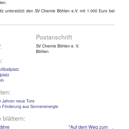
ten.
itz unterstützt den SV Chemie Böhlen e.V. mit 1.000 Euro bei
Postanschrift
.
SV Chemie Böhlen e. V.
Böhlen
:
ußballplatz
lplatz
eln
ten:
0 Jahren neue Tore
o Förderung aus Sonnenenergie
 blättern:
fähre
"Auf dem Weg zum