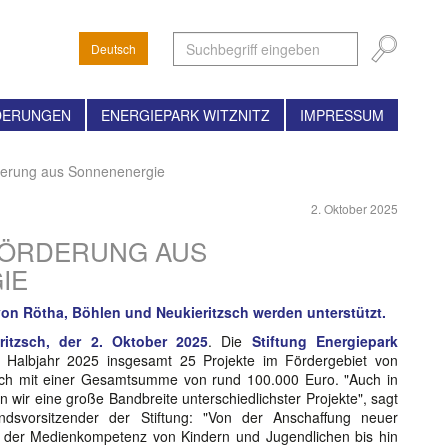
Deutsch
DERUNGEN
ENERGIEPARK WITZNITZ
IMPRESSUM
derung aus Sonnenenergie
2. Oktober 2025
 FÖRDERUNG AUS
IE
von Rötha, Böhlen und Neukieritzsch werden unterstützt.
eritzsch, der 2. Oktober 2025
. Die
Stiftung Energiepark
 Halbjahr 2025 insgesamt 25 Projekte im Fördergebiet von
sch mit einer Gesamtsumme von rund 100.000 Euro. "Auch in
n wir eine große Bandbreite unterschiedlichster Projekte", sagt
ndsvorsitzender der Stiftung: "Von der Anschaffung neuer
g der Medienkompetenz von Kindern und Jugendlichen bis hin