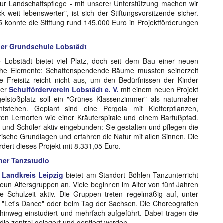
ur Landschaftspflege - mit unserer Unterstützung machen wir
 weit lebenswerter", ist sich der Stiftungsvorsitzende sicher.
5 konnte die Stiftung rund 145.000 Euro in Projektförderungen
der Grundschule Lobstädt
 Lobstädt bietet viel Platz, doch seit dem Bau einer neuen
ahe Elemente: Schattenspendende Bäume mussten seinerzeit
e Freisitz reicht nicht aus, um den Bedürfnissen der Kinder
der
Schulförderverein Lobstädt e. V.
mit einem neuen Projekt
lstoßplatz soll ein "Grünes Klassenzimmer" als naturnaher
stehen. Geplant sind eine Pergola mit Kletterpflanzen,
rten Lernorten wie einer Kräuterspirale und einem Barfußpfad.
und Schüler aktiv eingebunden: Sie gestalten und pflegen die
ische Grundlagen und erfahren die Natur mit allen Sinnen. Die
ördert dieses Projekt mit 8.331,05 Euro.
ner Tanzstudio
Landkreis Leipzig
bietet am Standort Böhlen Tanzunterricht
neun Altersgruppen an. Viele beginnen im Alter von fünf Jahren
 Schulzeit aktiv. Die Gruppen treten regelmäßig auf, unter
 "Let's Dance" oder beim Tag der Sachsen. Die Choreografien
nweg einstudiert und mehrfach aufgeführt. Dabei tragen die
die zentral gelagert und gepflegt werden.