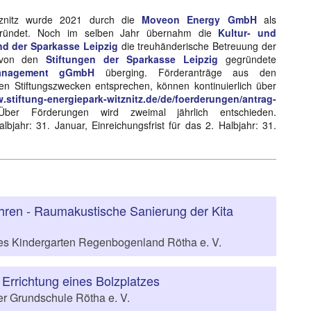
itznitz wurde 2021 durch die
Moveon Energy GmbH
als
gegründet. Noch im selben Jahr übernahm die
Kultur- und
nd der Sparkasse Leipzig
die treuhänderische Betreuung der
e von den
Stiftungen der Sparkasse Leipzig
gegründete
smanagement gGmbH
überging. Förderanträge aus den
n Stiftungszwecken entsprechen, können kontinuierlich über
.stiftung-energiepark-witznitz.de/de/foerderungen/antrag-
ber Förderungen wird zweimal jährlich entschieden.
albjahr: 31. Januar, Einreichungsfrist für das 2. Halbjahr: 31.
hren - Raumakustische Sanierung der Kita
es Kindergarten Regenbogenland Rötha e. V.
Errichtung eines Bolzplatzes
er Grundschule Rötha e. V.