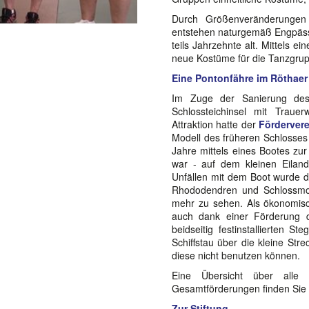
Durch Größenveränderungen 
entstehen naturgemäß Engpässe
teils Jahrzehnte alt. Mittels 
neue Kostüme für die Tanzgrup
Eine Pontonfähre im Röthaer
Im Zuge der Sanierung des
Schlossteichinsel mit Trau
Attraktion hatte der
Fördervere
Modell des früheren Schlosses
Jahre mittels eines Bootes zu
war - auf dem kleinen Eiland
Unfällen mit dem Boot wurde die
Rhododendren und Schlossmod
mehr zu sehen. Als ökonomisch
auch dank einer Förderung d
beidseitig festinstallierten S
Schiffstau über die kleine Str
diese nicht benutzen können.
Eine Übersicht über alle 
Gesamtförderungen finden Sie
Zur Stiftung