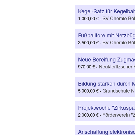
Kegel-Satz für Kegelb
SV Chemie Böh
1.000,00 €
-
Fußballtore mit Netzbü
SV Chemie Böh
3.500,00 €
-
Neue Bereifung Zugmas
Neukieritzscher 
970,00 €
-
Bildung stärken durch
Grundschule Ne
5.000,00 €
-
Projektwoche "Zirkuspä
Förderverein "Z
2.000,00 €
-
Anschaffung elektronis