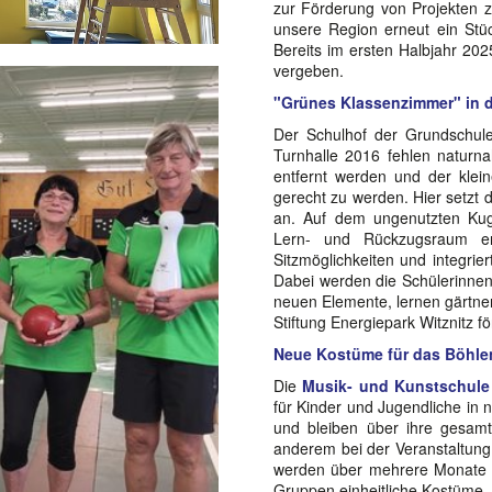
zur Förderung von Projekten z
unsere Region erneut ein Stück
Bereits im ersten Halbjahr 202
vergeben.
"Grünes Klassenzimmer" in 
Der Schulhof der Grundschule
Turnhalle 2016 fehlen naturn
entfernt werden und der klein
gerecht zu werden. Hier setzt 
an. Auf dem ungenutzten Kuge
Lern- und Rückzugsraum ent
Sitzmöglichkeiten und integrie
Dabei werden die Schülerinnen 
neuen Elemente, lernen gärtner
Stiftung Energiepark Witznitz f
Neue Kostüme für das Böhle
Die
Musik- und Kunstschule 
für Kinder und Jugendliche in 
und bleiben über ihre gesamte
anderem bei der Veranstaltung
werden über mehrere Monate hi
Gruppen einheitliche Kostüme, 