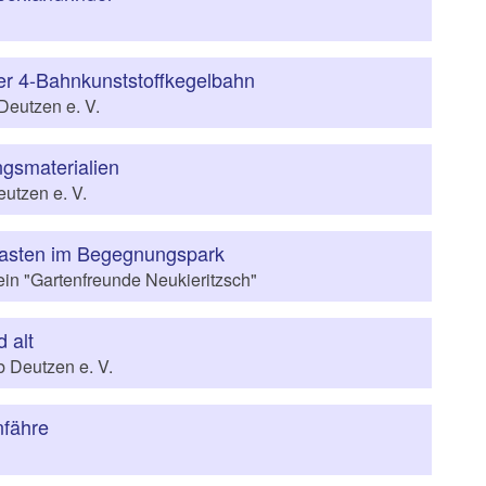
er 4-Bahnkunststoffkegelbahn
eutzen e. V.
ngsmaterialien
utzen e. V.
asten im Begegnungspark
ein "Gartenfreunde Neukieritzsch"
d alt
 Deutzen e. V.
nfähre