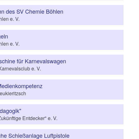
ahn des SV Chemie Böhlen
len e. V.
geln
len e. V.
chine für Karnevalswagen
Karnevalsclub e. V.
 Medienkompetenz
ukieritzsch
dagogik"
ukünftige Entdecker" e. V.
che Schießanlage Luftpistole