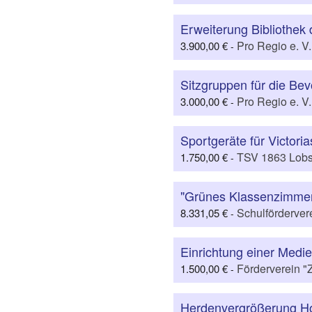
Erweiterung Bibliothek
Pro Regio e. V
3.900,00 €
-
Sitzgruppen für die Bev
Pro Regio e. V
3.000,00 €
-
Sportgeräte für Victori
TSV 1863 Lobst
1.750,00 €
-
"Grünes Klassenzimmer
Schulfördervere
8.331,05 €
-
Einrichtung einer Medi
Förderverein "Z
1.500,00 €
-
Herdenvergrößerung Ho