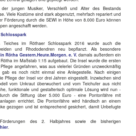
der jungen Musiker, Verschleiß und Alter des Bestands
. Viele Kostüme sind stark abgenutzt, mehrfach repariert und
einer Förderung durch die SEWI in Höhe von 8.000 Euro können
pen angeschafft werden.
 Schlosspark
 Teiches im Röthaer Schlosspark 2016 wurde auch die
erweiden und Rhododendren neu bepflanzt. Als besondere
in Rötha Gestern.Heute.Morgen. e. V.
damals außerdem ein
 Rötha im Maßstab 1:15 aufgebaut. Die Insel wurde die ersten
r Pflege angefahren, was aus vielerlei Gründen unzweckmäßig
 gab es noch nicht einmal eine Anlegestelle. Nach einigen
 Pflege der Insel vor drei Jahren eingestellt. Inzwischen sind
ell vom Unkraut überwuchert und vom Teichufer aus nicht
e, funktionale und gestalterisch optimale Lösung wird nun -
urch die Stiftung über 5.000 Euro - eine Pontonfähre mit
teganlagen errichtet. Die Pontonfähre wird händisch an einem
ecke gezogen und ist entsprechend gesichert, damit Unbefugte
Förderungen des 2. Halbjahres sowie die bisherigen
hier
.