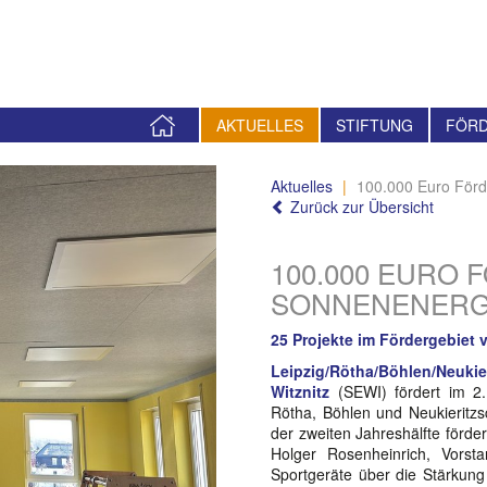
STARTSEITE
AKTUELLES
STIFTUNG
FÖR
Aktuelles
100.000 Euro För
Zurück zur Übersicht
100.000 EURO
SONNENENERG
25 Projekte im Fördergebiet 
Leipzig/Rötha/Böhlen/Neuki
Witznitz
(SEWI) fördert im 2.
Rötha, Böhlen und Neukieritz
der zweiten Jahreshälfte förder
Holger Rosenheinrich, Vorsta
Sportgeräte über die Stärkun